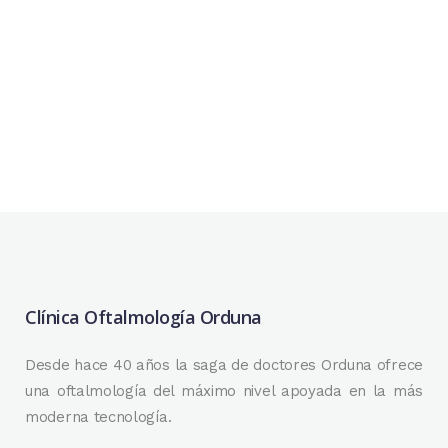
TRATAMIENTO DEL OJO SECO |
1ª PARTE
...
03 diciembre, 2019
/
0 Comments
Clínica Oftalmología Orduna
Desde hace 40 años la saga de doctores Orduna ofrece
una oftalmología del máximo nivel apoyada en la más
moderna tecnología.