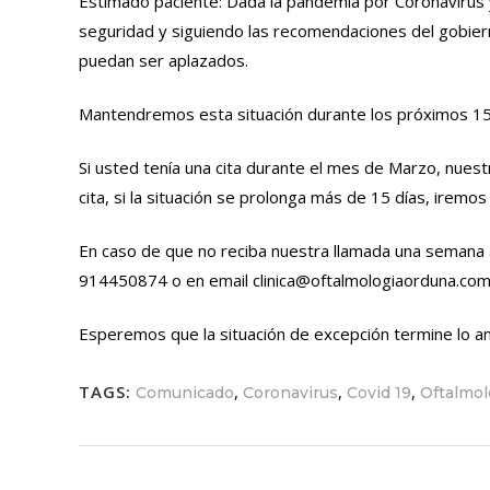
Estimado paciente: Dada la pandemia por Coronavirus y
seguridad y siguiendo las recomendaciones del gobier
puedan ser aplazados.
Mantendremos esta situación durante los próximos 15
Si usted tenía una cita durante el mes de Marzo, nues
cita, si la situación se prolonga más de 15 días, iremo
En caso de que no reciba nuestra llamada una semana a
914450874 o en email clinica@oftalmologiaorduna.co
Esperemos que la situación de excepción termine lo a
TAGS:
,
,
,
Comunicado
Coronavirus
Covid 19
Oftalmol