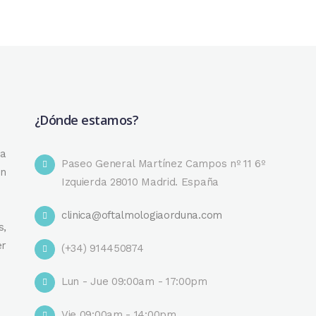
¿Dónde estamos?
na
Paseo General Martínez Campos nº 11 6º
en
Izquierda 28010 Madrid. España
clinica@oftalmologiaorduna.com
s,
er
(+34) 914450874
Lun - Jue 09:00am - 17:00pm
Vie 09:00am - 14:00pm