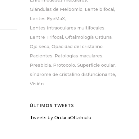
Enfermedades maculares
Glándulas de Meibomio
Lente bifocal
Lentes EyeMaX
Lentes intraoculares multifocales
Lentre Trifocal
Oftalmología Orduna
Ojo seco
Opacidad del cristalino
Pacientes
Patologías maculares
Presbicia
Protocolo
Superficie ocular
síndrome de cristalino disfuncionante
Visión
ÚLTIMOS TWEETS
Tweets by OrdunaOftalmolo