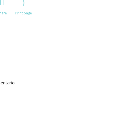
hare
Print page
entario.