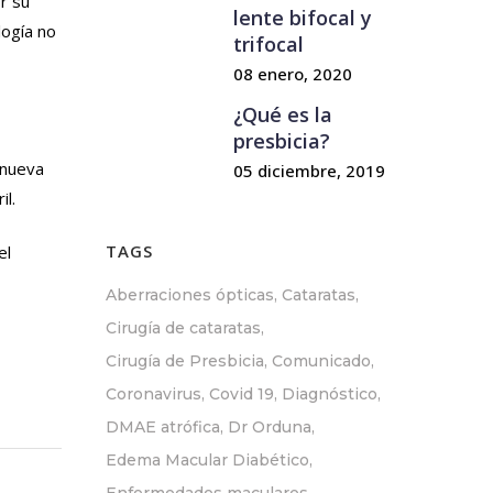
r su
lente bifocal y
logía no
trifocal
08 enero, 2020
¿Qué es la
presbicia?
 nueva
05 diciembre, 2019
il.
TAGS
el
Aberraciones ópticas
Cataratas
Cirugía de cataratas
Cirugía de Presbicia
Comunicado
Coronavirus
Covid 19
Diagnóstico
DMAE atrófica
Dr Orduna
Edema Macular Diabético