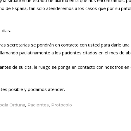
 la situación de estado de alarma en la que nos encontramos, po
no de España, tan sólo atenderemos a los casos que por su pato
 días.
tras secretarias se pondrán en contacto con usted para darle una
s llamando paulatinamente a los pacientes citados en el mes de abr
ntes de su cita, le ruego se ponga en contacto con nosotros en 
m
ntes posible y podamos atender.
,
,
ogía Orduna
Pacientes
Protocolo