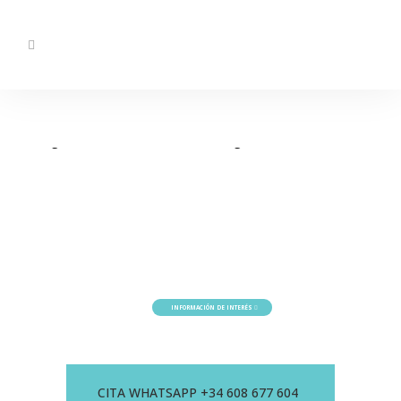
Clínica Oftalmología Orduna
40 años a su servicio
INFORMACIÓN DE INTERÉS
CITA WHATSAPP +34 608 677 604