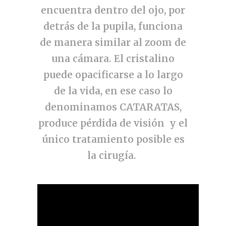
encuentra dentro del ojo, por
detrás de la pupila, funciona
de manera similar al zoom de
una cámara. El cristalino
puede opacificarse a lo largo
de la vida, en ese caso lo
denominamos CATARATAS,
produce pérdida de visión y el
único tratamiento posible es
la
cirugía
.