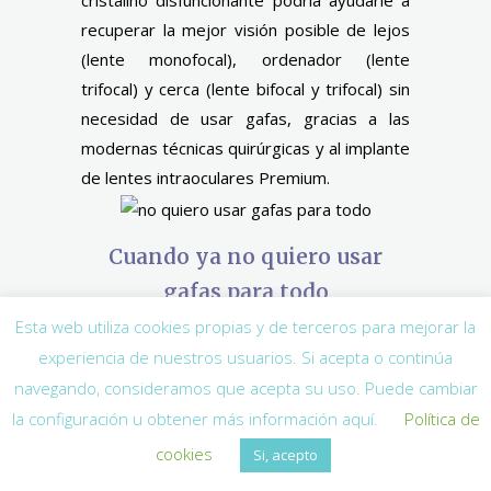
recuperar la mejor visión posible de lejos
(lente monofocal), ordenador (lente
trifocal) y cerca (lente bifocal y trifocal) sin
necesidad de usar gafas, gracias a las
modernas técnicas quirúrgicas y al implante
de lentes intraoculares Premium.
Cuando ya no quiero usar
gafas para todo
Existen múltiples técnicas, pero realmente
Esta web utiliza cookies propias y de terceros para mejorar la
definitivas tan solo hay una, que es la
experiencia de nuestros usuarios. Si acepta o continúa
extracción del cristalino con implante de
navegando, consideramos que acepta su uso. Puede cambiar
lente multifocal (Bifocal o Trifocal). Una
la configuración u obtener más información aquí.
Política de
posibilidad (no definitiva) en algunos casos,
cookies
Si, acepto
sería el implante de una lente fáquica