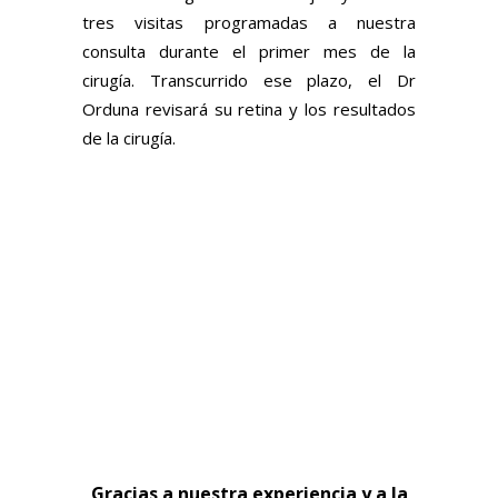
tres visitas programadas a nuestra
consulta durante el primer mes de la
cirugía. Transcurrido ese plazo, el Dr
Orduna revisará su retina y los resultados
de la cirugía
.
Cirugía
de Cataratas
en la Clínica Orduna
con Implante de
Lentes
Multifocales
EXPERTOS EN IMPLANTE PREMIUM DE
LENTES MULTIFOCALES
INTRAOCULARES
Gracias a nuestra experiencia y a la