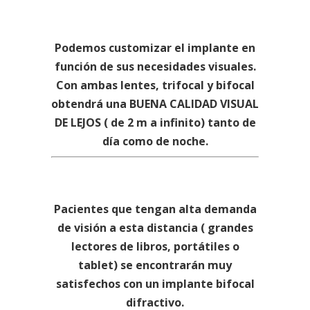
IMPLANTE MULTIFOCAL, ¿ PERO
BIFOCAL O TRIFOCAL?
Podemos customizar el implante en
función de sus necesidades visuales.
Con ambas lentes, trifocal y bifocal
obtendrá una BUENA CALIDAD VISUAL
DE LEJOS ( de 2 m a infinito) tanto de
día como de noche.
LENTE BIFOCAL VS TRIFOCAL. VISIÓN
DE CERCA ( DE 40 A 50 CM)
Pacientes que tengan alta demanda
de visión a esta distancia ( grandes
lectores de libros, portátiles o
tablet) se encontrarán muy
satisfechos con un implante bifocal
difractivo.